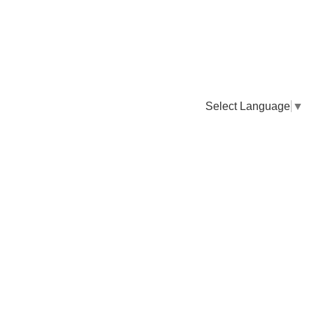
Select Language
▼
卸販売のご依頼について
専門店様・飲食店様など継続的なお取引のご依頼はこちら
お電話でのご注文
TEL：0955-43-2236
FAXでのご注文
FAX：0955-43-2238
送料について