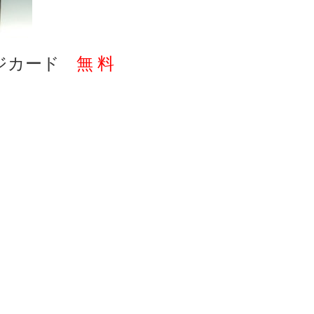
ジカード
無 料