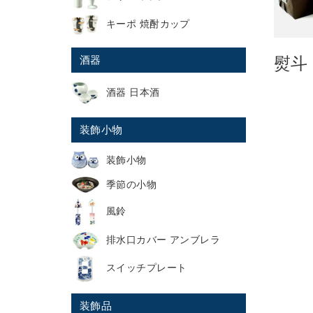
キーポ 焼酎カップ
酒器
熨斗
酒器 日本酒
装飾小物
装飾小物
季節の小物
風鈴
排水口カバー アンブレラ
スイッチプレート
装飾品