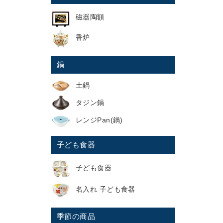
磁器陶額
香炉
鍋
土鍋
タジン鍋
レンジPan(鍋)
子ども食器
子ども食器
名入れ 子ども食器
季節の商品