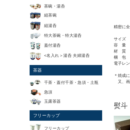
茶碗・湯呑
組茶碗
組湯呑
精密に全
特大茶碗・特大湯呑
サイズ <
蓋付湯呑
容 量 
材 質 
<名入れ＞湯呑 夫婦湯呑
梱 包 
電子レン
茶器
＊焼成に
又、画
千茶・蓋付千茶・急須・土瓶
急須
玉露茶器
熨斗
フリーカップ
フリーカップ