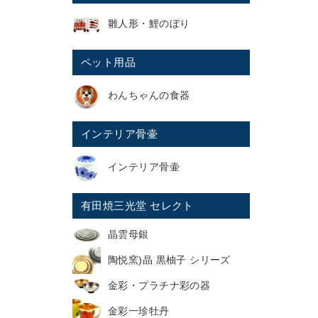
雛人形・鯉のぼり
ペット用品
わんちゃんの食器
インテリア骨壷
インテリア骨壷
有田焼三光堂 セレクト
晶雲母銀
陶悦窯)晶 黒柚子 シリーズ
金彩・プラチナ彩の器
金彩一珍牡丹