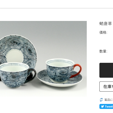
蛸唐草
価格:
数量:
返品に