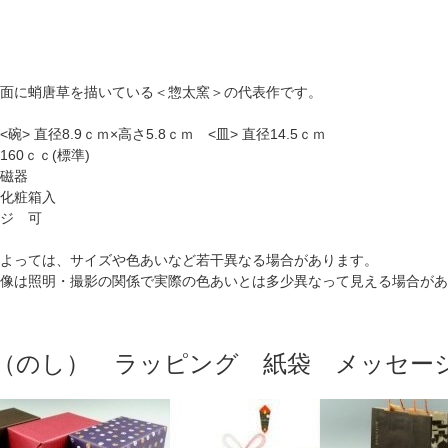
面に蛸唐草を描いている＜惣太窯＞の代表作です。
碗> 直径8.9ｃｍ×高さ5.8ｃｍ <皿> 直径14.5ｃｍ
160ｃｃ(標準)
磁器
化粧箱入
ジ 可
よっては、サイズや色あいなど若干異なる場合があります。
像は照明・撮影の関係で実際の色あいとは多少異なって見える場合があ
（のし） ラッピング 紙袋 メッセー