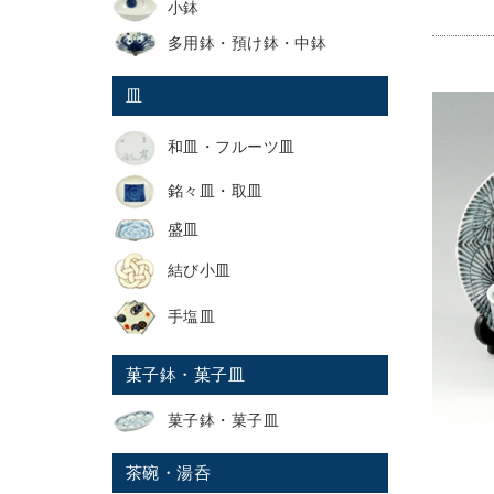
小鉢
多用鉢・預け鉢・中鉢
皿
和皿・フルーツ皿
銘々皿・取皿
盛皿
結び小皿
手塩皿
菓子鉢・菓子皿
菓子鉢・菓子皿
茶碗・湯呑