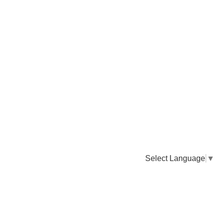
Select Language
▼
卸販売のご依頼について
専門店様・飲食店様など継続的なお取引のご依頼はこちら