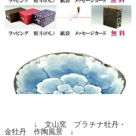
↓ 文山窯 プラチナ牡丹・
金牡丹 作陶風景 ↓