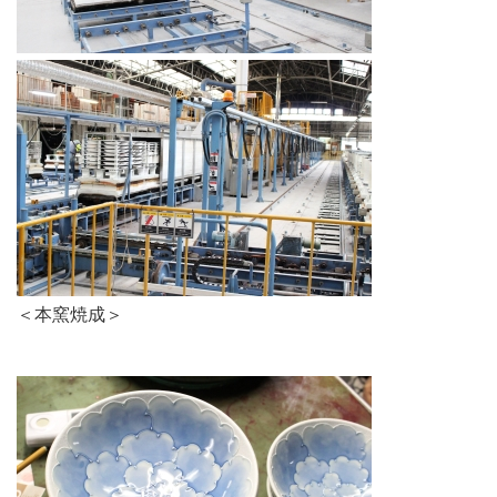
＜本窯焼成＞