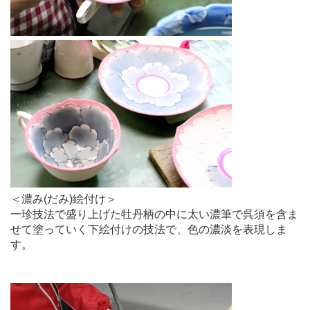
＜濃み(だみ)絵付け＞
一珍技法で盛り上げた牡丹柄の中に太い濃筆で呉須を含ま
せて塗っていく下絵付けの技法で、色の濃淡を表現しま
す。