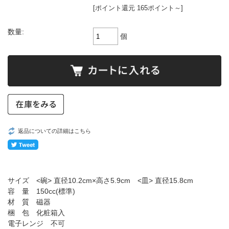
[ポイント還元 165ポイント～]
数量:
個
返品についての詳細はこちら
サイズ <碗> 直径10.2cm×高さ5.9cm <皿> 直径15.8cm
容 量 150cc(標準)
材 質 磁器
梱 包 化粧箱入
電子レンジ 不可