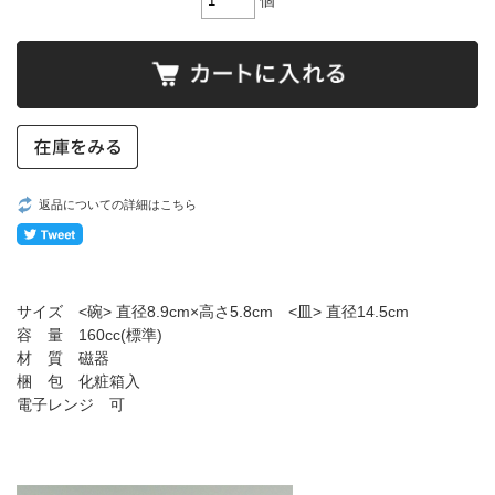
個
返品についての詳細はこちら
サイズ <碗> 直径8.9cm×高さ5.8cm <皿> 直径14.5cm
容 量 160cc(標準)
材 質 磁器
梱 包 化粧箱入
電子レンジ 可