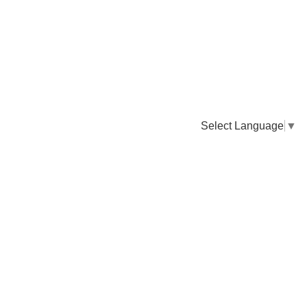
Select Language
▼
卸販売のご依頼について
専門店様・飲食店様など継続的なお取引のご依頼はこちら
お電話でのご注文
TEL：0955-43-2236
FAXでのご注文
FAX：0955-43-2238