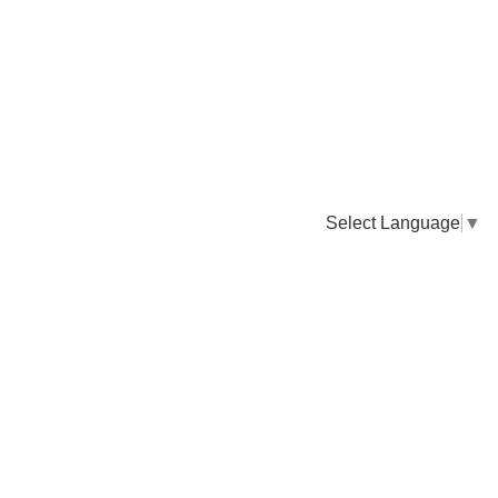
Select Language
▼
卸販売のご依頼について
専門店様・飲食店様など継続的なお取引のご依頼はこちら
お電話でのご注文
TEL：0955-43-2236
FAXでのご注文
FAX：0955-43-2238