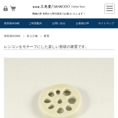
陶磁の里 有田から即日発送でお届けいたします！
有田焼HOME
ご利用案内
お問い合せ
お客様の声
サイトマップ
有田焼HOME
卓上小物
箸置
レンコンをモチーフにした楽しい形状の箸置です。