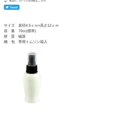
返品についての詳細はこちら
サイズ 直径4.5ｃｍ×高さ12ｃｍ
容 量 70cc(標準)
材 質 磁器
梱 包 専用トムソン箱入