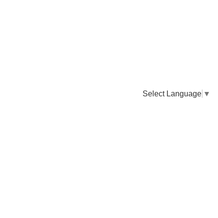
Select Language
▼
卸販売のご依頼について
専門店様・飲食店様など継続的なお取引のご依頼はこちら
お電話でのご注文
TEL：0955-43-2236
FAXでのご注文
FAX：0955-43-2238