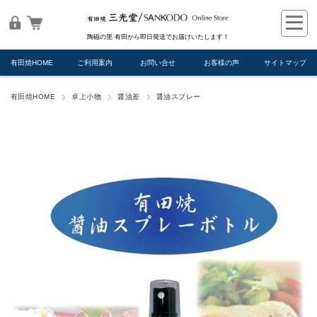
陶磁の里 有田から即日発送でお届けいたします！
有田焼HOME
ご利用案内
お問い合せ
お客様の声
サイトマップ
有田焼HOME
卓上小物
醤油差
醤油スプレー