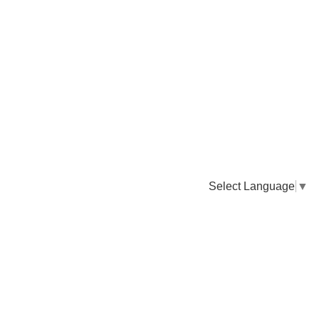
Select Language
▼
卸販売のご依頼について
専門店様・飲食店様など継続的なお取引のご依頼はこちら
お電話でのご注文
TEL：0955-43-2236