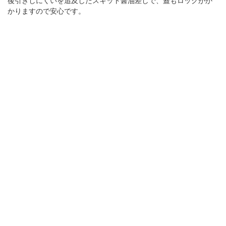
後引きしにくいを追及したスキット醤油差しで、蓋もロックがか
かりますので安心です。