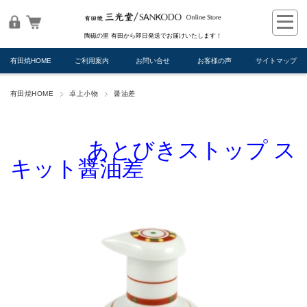
陶磁の里 有田から即日発送でお届けいたします！
有田焼HOME
ご利用案内
お問い合せ
お客様の声
サイトマップ
有田焼HOME
卓上小物
醤油差
あとびきストップ ス
キット醤油差