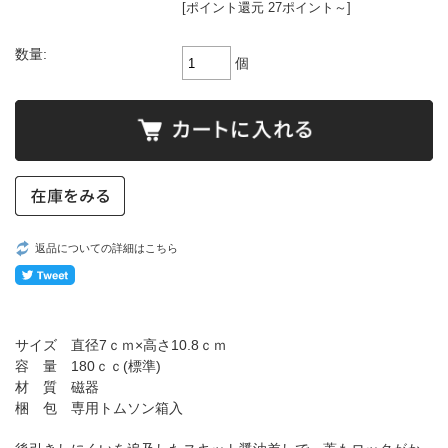
[ポイント還元 27ポイント～]
数量:
個
返品についての詳細はこちら
サイズ 直径7ｃｍ×高さ10.8ｃｍ
容 量 180ｃｃ(標準)
材 質 磁器
梱 包 専用トムソン箱入