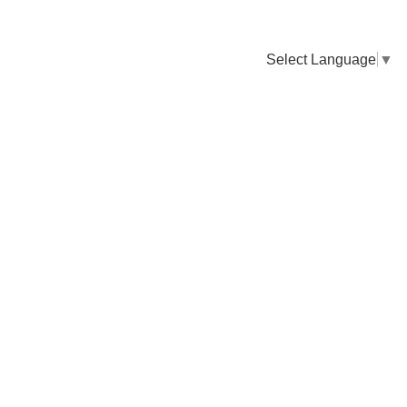
Select Language
▼
卸販売のご依頼について
専門店様・飲食店様など継続的なお取引のご依頼はこちら
お電話でのご注文
TEL：0955-43-2236
FAXでのご注文
FAX：0955-43-2238
送料について
納期について
お支払いについて