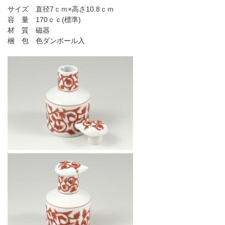
サイズ 直径7ｃｍ×高さ10.8ｃｍ
容 量 170ｃｃ(標準)
材 質 磁器
梱 包 色ダンボール入