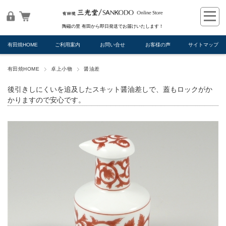
陶磁の里 有田から即日発送でお届けいたします！
有田焼HOME
ご利用案内
お問い合せ
お客様の声
サイトマップ
有田焼HOME
卓上小物
醤油差
後引きしにくいを追及したスキット醤油差しで、蓋もロックがか
かりますので安心です。