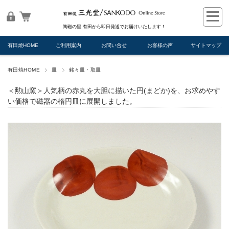
陶磁の里 有田から即日発送でお届けいたします！
有田焼HOME
ご利用案内
お問い合せ
お客様の声
サイトマップ
有田焼HOME
皿
銘々皿・取皿
＜勲山窯＞人気柄の赤丸を大胆に描いた円(まどか)を、お求めやす
い価格で磁器の楕円皿に展開しました。