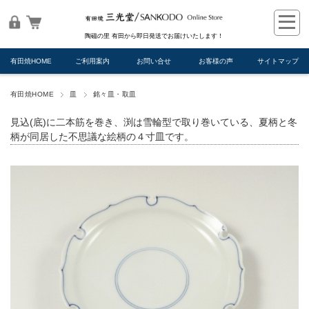
陶磁の里 有田から即日発送でお届けいたします！
有田焼HOME
ご利用案内
お問い合せ
お客様の声
サイトマップ
有田焼HOME
皿
銘々皿・取皿
見込(底)に二本筋を巻き、渕は雪輪型で取り巻いている、夏柄と冬
柄が同居した不思議な絵柄の４寸皿です。