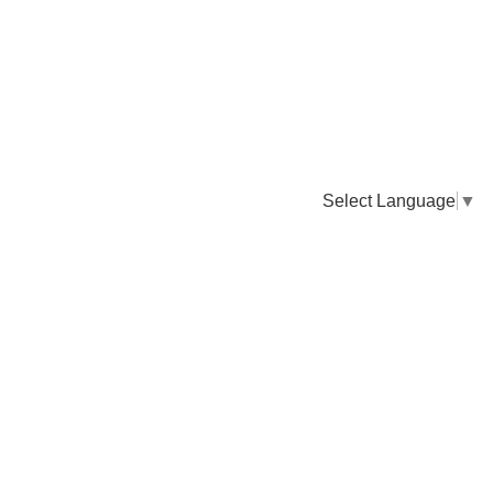
Select Language
▼
卸販売のご依頼について
専門店様・飲食店様など継続的なお取引のご依頼はこちら
お電話でのご注文
TEL：0955-43-2236
FAXでのご注文
FAX：0955-43-2238