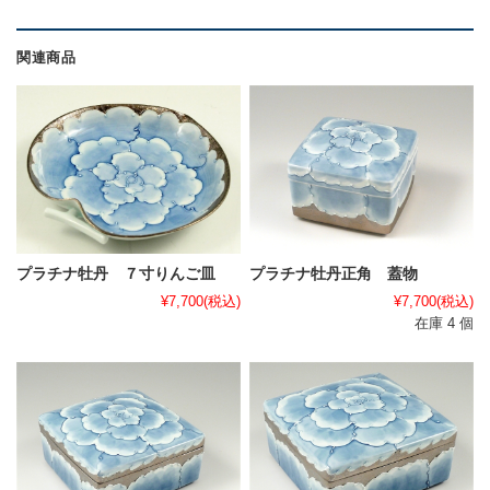
関連商品
プラチナ牡丹 ７寸りんご皿
プラチナ牡丹正角 蓋物
¥7,700
(税込)
¥7,700
(税込)
在庫 4 個