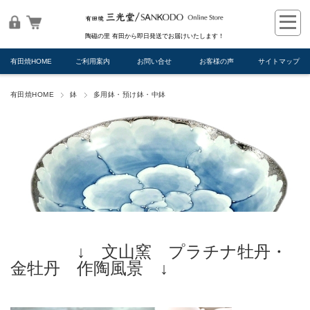
陶磁の里 有田から即日発送でお届けいたします！
有田焼HOME
ご利用案内
お問い合せ
お客様の声
サイトマップ
有田焼HOME
鉢
多用鉢・預け鉢・中鉢
↓ 文山窯 プラチナ牡丹・
金牡丹 作陶風景 ↓