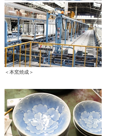
＜本窯焼成＞