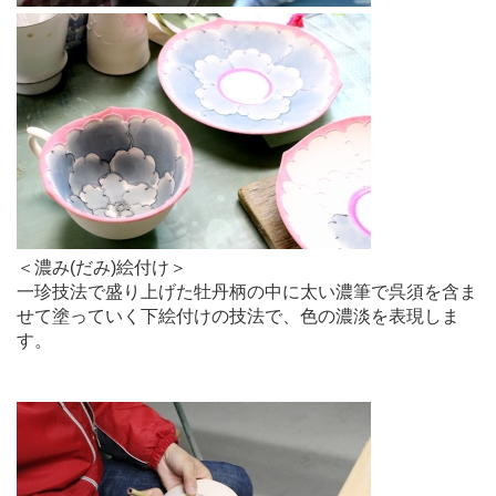
＜濃み(だみ)絵付け＞
一珍技法で盛り上げた牡丹柄の中に太い濃筆で呉須を含ま
せて塗っていく下絵付けの技法で、色の濃淡を表現しま
す。